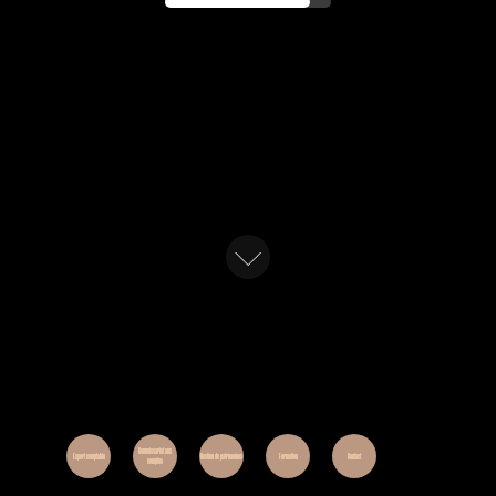
Commissariat aux
Expert comptable
Gestion de patrimoines
Formation
Contact
comptes